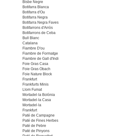
Bisbe Negre
Botifarra Blanca
Botifarra d'Ou
Botifarra Negra
Botifarra Negra Faves
Botifarrons d'Arròs
Botifarrons de Ceba
Bull Blanc
Catalana
Fiambre D'ou
Fiambre de Formatge
Fiambre de Gall d'Indi
Foie Gras Casa
Foie Gras Obach
Foie Nature Block
Frankfurt
Frankfurts Minis
Llom Fumat
Mortadel·la Bolònia
Mortadel·la Casa
Mortadel·la
Frankfurt
Paté de Campagne
Paté de Fines Herbes
Paté de Pebre
Paté de Pinyons