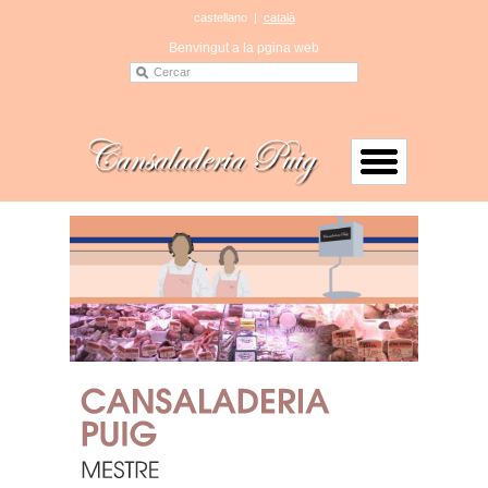
castellano
|
català
Benvingut a la pgina web