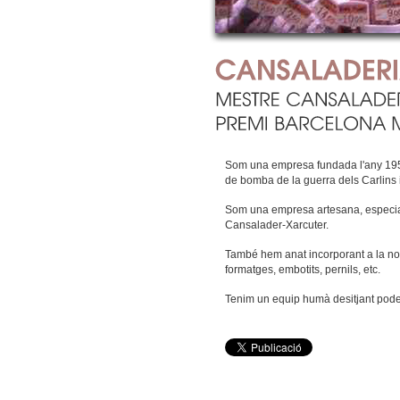
Som una empresa fundada l'any 1957,
de bomba de la guerra dels Carlins 
Som una empresa artesana, especiali
Cansalader-Xarcuter.
També hem anat incorporant a la nos
formatges, embotits, pernils, etc.
Tenim un equip humà desitjant poder 