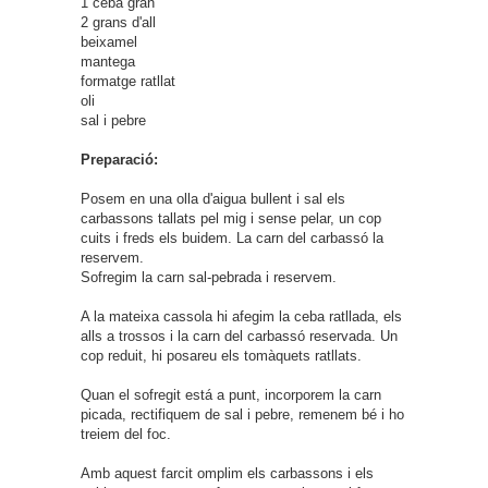
1 ceba gran
2 grans d'all
beixamel
mantega
formatge ratllat
oli
sal i pebre
Preparació:
Posem en una olla d'aigua bullent i sal els
carbassons tallats pel mig i sense pelar, un cop
cuits i freds els buidem. La carn del carbassó la
reservem.
Sofregim la carn sal-pebrada i reservem.
A la mateixa cassola hi afegim la ceba ratllada, els
alls a trossos i la carn del carbassó reservada. Un
cop reduit, hi posareu els tomàquets ratllats.
Quan el sofregit está a punt, incorporem la carn
picada, rectifiquem de sal i pebre, remenem bé i ho
treiem del foc.
Amb aquest farcit omplim els carbassons i els