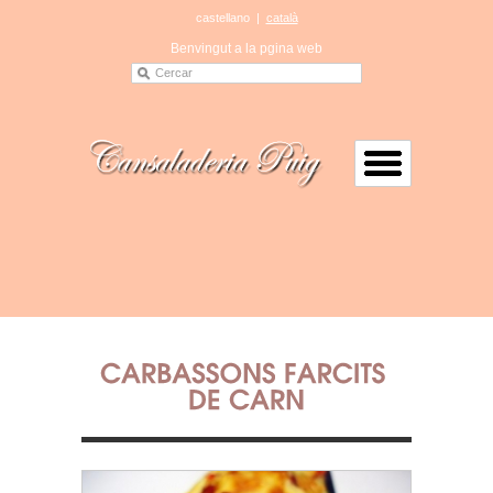
castellano
|
català
Benvingut a la pgina web