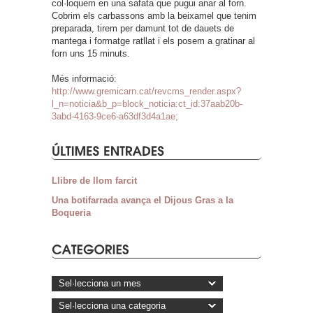
col·loquem en una safata que pugui anar al forn.
Cobrim els carbassons amb la beixamel que tenim
preparada, tirem per damunt tot de dauets de
mantega i formatge ratllat i els posem a gratinar al
forn uns 15 minuts.
Més informació:
http://www.gremicarn.cat/revcms_render.aspx?
l_n=noticia&b_p=block_noticia:ct_id:37aab20b-
3abd-4163-9ce6-a63df3d4a1ae;
Llibre de llom farcit
Una botifarrada avança el Dijous Gras a la
Boqueria
Sel·lecciona un mes
Sel·lecciona una categoria