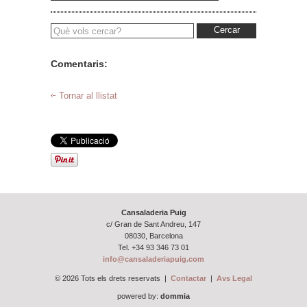
Cercar
Comentaris:
Tornar al llistat
Cansaladeria Puig
c/ Gran de Sant Andreu, 147
08030, Barcelona
Tel.
+34 93 346 73 01
info@cansaladeriapuig.com
© 2026 Tots els drets reservats |
Contactar
|
Avs Legal
powered by:
dommia